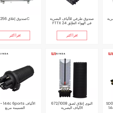
رية
صندوق طرفي للألياف البصرية
صندوق إغلاق 256C
FTTX في الهواء الطلق 24
أساسي الموديل: SDFDB-0205
اقرأ أكثر
اقرأ أكثر
البصرية لصق
672/1008 النوى إغلاق لصق
24 ~ 144c 6ports الأ
الألياف البصرية
الضميمة مربع