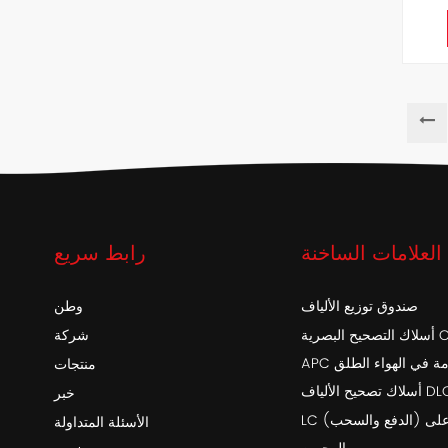
العلامات الساخنة
رابط سريع
صندوق توزيع الألياف
وطن
أسلاك التصحيح البصرية OptiTap SC /
شركة
خدمة في الهواء الطلق
منتجات
اف DLC-DLC
خبر
LC (الدفع والسحب) أحادي التمهيد على
الأسئلة المتداولة