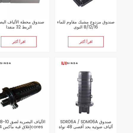
صندوق مزدوج مشبك مقاوم للماء
صندوق محطة الألياف البص
8/12/16 النوى
الربط 32 منفذا
اقرأ أكثر
اقرأ أكثر
SDR06A / SDM06A صندوق
SD08-10 الألياف 
ألياف ضوئية بحد أقصى 48 نواة
إغلاق قبة ماكس 144cores