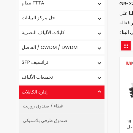
نظام FTTA
شركة تابعة لجهة خارجية ولديها درجة عالية من مثبطات
، وكذلك CE و ROHS و FC
حل مركز البيانات
 فعالة
كابلات الألياف البصرية
الفاصل / CWDM / DWDM
SFP ترانسيف
تجميعات الألياف
إدارة الكابلات
غطاء / صندوق روزيت
صندوق طرفي بلاستيكي
16 منفذا NAP CTO الألياف
صل