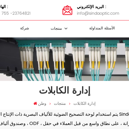
البريد الإلكتروني :
الهاتف :
 755 -23764821
info@sindaoptic.com
الأسئلة المتداولة
شركة
منتجات
مقرنة FBT
 الفاصل
كابل FTTH
ضمادات الفولاذ المقاوم للصدأ
محولات MTP / MPO
كاسيت MTP / MPO
لوحة التصحيح MTP / MPO
MTP / MPO أسلاك التصحيح
لوحة تصحيح الألياف و ODF
إدارة الكابلات
إدارة الكابلات
منتجات
وطن
يتم استخدام لوحة التصحيح الضوئية للألياف البصرية ذات الإنتاج الذاتي لـ Sinda ، وصندوق الألياف الطرفية ، وصندوق توز
وصندوق ألياف ألياف ، ODF ، خزانة ، على نطاق واسع من قبل العملاء في حقل FTTH. تتواف