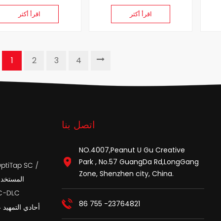
اقرأ أكثر
اقرأ أكثر
1
2
3
4
اتصل بنا
NO.4007,Peanut U Gu Creative
Park , No.57 GuangDa Rd,LongGang
Zone, Shenzhen city, China.
APC المست
أسلاك تصحيح الألي
86 755 -23764821