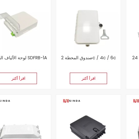
24 ميناء توزيع الألياف الفاصل
صندوق المحطة 2c / 4c / 6c
لوحة الألياف الضوئية SDFRB-1A
اقرأ أكثر
اقرأ أكثر