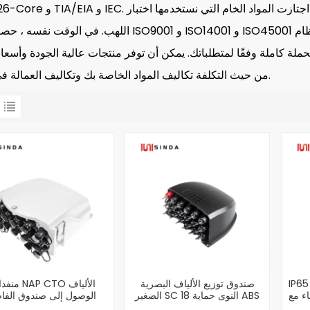
GR-326-Core و TIA/EIA و IEC. اجتازت المواد الخام التي نستخدمها اختبار UL ل
اللهب. في الوقت نفسه ، حصلنا على ISO9001 و ISO14001 و ISO45001 وثلاث شهادات نظام ISO الرئيسية 
حملة كاملة وفقًا لمتطلباتك. يمكن أن توفر منتجات عالية الجودة وأسعار
من حيث التكلفة تكاليف المواد الخاصة بك وتكاليف العمالة في البناء.
IP صندوق طرفي للوصول إلى
صندوق توزيع الألياف البصرية
 SC PLC
الصغير SC 18 النوى حماية ABS
الوصول إلى صندوق الفا
السوداء مع موصل SC
الطرفي