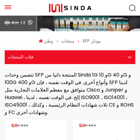
SFP مودلز
منتجات
وطن
فئات المنتجات
تتضمن وحدات SFP المنتجة ذاتيا من Sinda 1G و 10G و 40G و
100G و 400G وأنواع أخرى. في الوقت نفسه ، فإن SFP لدينا
متوافق مع معظم العلامات التجارية مثل Cisco و Juniper و
Huawei ، إلخ.
في الوقت نفسه ، لدينا ISO9001 ، ISO14001 ،
ISO45001 ، ثلاث شهادات النظام الرئيسية ، وكذلك CE و ROHS
و FC وشهادات أخرى.