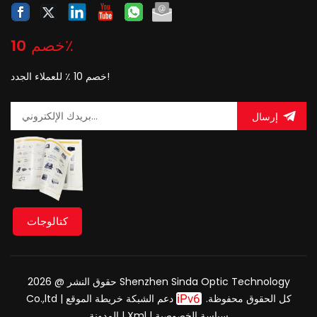
خصم 10٪
خصم 10 ٪ للعملاء الجدد!
إرسال
كتالوجات
حقوق النشر @ 2026 Shenzhen Sinda Optic Technology
Co.,ltd كل الحقوق محفوظة.
دعم الشبكة
خريطة الموقع
|
سياسة الخصوصية
|
Xml
|
المدونة