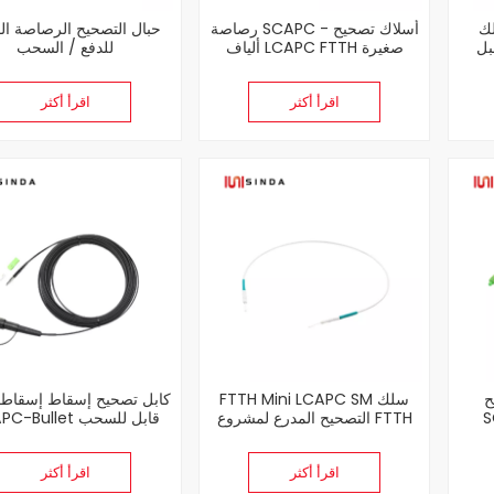
ك
رصاصة SCAPC - أسلاك تصحيح
حبال التصحيح الرصاصة الق
بل
ألياف LCAPC FTTH صغيرة
للدفع / السحب
اقرأ أكثر
اقرأ أكثر
FT
FTTH Mini LCAPC SM سلك
كابل تصحيح إسقاط إسقاط
S
التصحيح المدرع لمشروع FTTH
SCAPC-Bullet قابل
2×5.2 مم
اقرأ أكثر
اقرأ أكثر