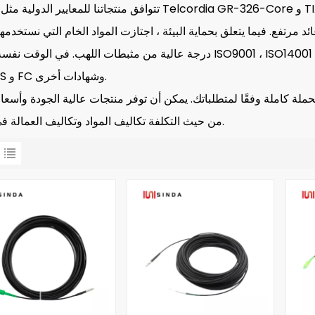
FTTH
ما يتعلق بحماية البيئة ، اجتازت المواد الخام التي نستخدمها اختبار UL لشركة تابعة لجهة خارج
درجة عالية من مثبطات اللهب. في الوقت نفسه ، لدينا ISO9001 ، ISO14001 ، ISO45001 ، ثلاث شهادات نظام ISO الر
و ROHS و FC وشهادات أخرى.
لة كاملة وفقًا لمتطلباتك. يمكن أن توفر منتجات عالية الجودة وأسعار
من حيث التكلفة تكاليف المواد وتكاليف العمالة في البناء.