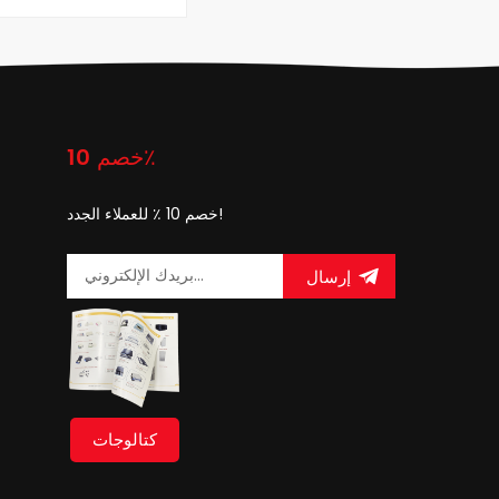
خصم 10٪
خصم 10 ٪ للعملاء الجدد!
إرسال
كتالوجات