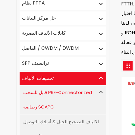
نظام FTTA
. تتوافق منتجاتنا للمعايير الدولية مثل Telcordia GR-326-Core و TIA/EIA و IEC. خضع كل منتجات لاختبار بيانات صارمة وفقدان
ية ولديها
حل مركز البيانات
ئيسية ، وكذلك CE
كابلات الألياف البصرية
 فعالة
الفاصل / CWDM / DWDM
SFP ترانسيف
تجميعات الألياف
قابل للسحب PRE-Connectorized
رصاصة SCAPC
الألياف التصحيح الحبل & أسلاك التوصيل