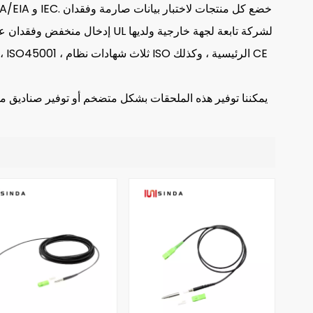
إدخال منخفض وفقدان عائد مرتفع. في
يمكننا توفير هذه الملحقات بشكل متضخم أو توفير صناديق محم