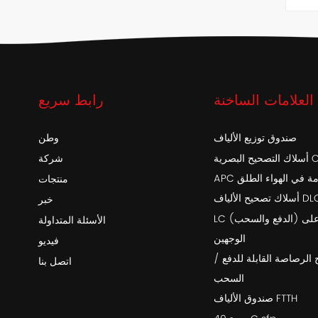
العلامات الساخنة
رابط سريع
صندوق توزيع الألياف
وطن
أسلاك التصحيح البصرية OptiTap SC /
شركة
خدمة في الهواء الطلق
منتجات
اف DLC-DLC
خبر
LC (الدفع والسحب) أحادي التمهيد على
الأسئلة المتداولة
الوجهين
فيديو
 الرصاصة القابلة للدفع /
اتصل بنا
السحب
صندوق الألياف FTTH