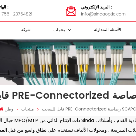
البريد الإلكتروني :
الهاتف :
 755 -23764821
info@sindaoptic.com
الأسئلة المتداولة
شركة
منتجات
مقرنة FBT
 الفاصل
كابل FTTH
ضمادات الفولاذ المقاوم للصدأ
محولات MTP / MPO
كاسيت MTP / MPO
لوحة التصحيح MTP / MPO
MTP / MPO أسلاك التصحيح
لوحة تصحيح الألياف و ODF
ابل للسحب PRE-Connectorized رصاصة SCAPC
منتجات
وطن
حبال التصحيح MPO/MTP ذات الإنتاج الذاتي من Sinda ، وأسلاك ا
صلات السريعة ، ومحولات الألياف تستخدم على نطاق واسع من قبل العم