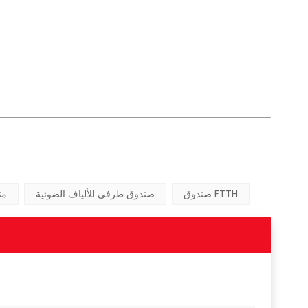
صندوق FTTH
صندوق طرفي للألياف الضوئية
8 