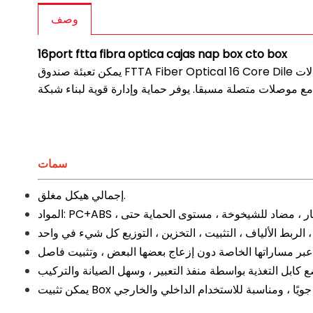
وصف
16port ftta fibra optica cajas nap box cto box
يمكن تعبئة صندوق FTTA Fiber Optical 16 Core Dile مع مقسومات بدون كتلة. يتم استخدام الجهاز كنقطة إنهاء لكابل التغذية للاتصال بكابل إسقاط في نظام شبكة الاتصالات FTTX. يمكن أن
سمات
إجمالي هيكل مغلق.