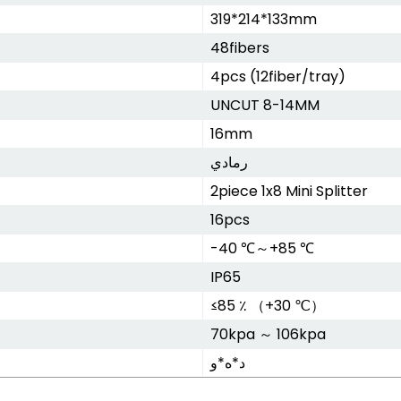
319*214*133mm
48fibers
4pcs (12fiber/tray)
UNCUT 8-14MM
16mm
رمادي
2piece 1x8 Mini Splitter
16pcs
-40 ℃～+85 ℃
IP65
≤85 ٪ （+30 ℃）
70kpa ～ 106kpa
د*ه*و