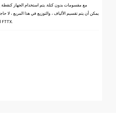
المربع مع موصلات متصلة مسبقا. يوفر حماية وإدارة قوية لبناء شبكة FTTX.