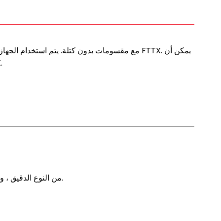
يتم تقسيم الأل
يعمل الكابلات والألماس الصناعية وحبال التصحيح عبر مساراتها الخاصة دون إزعاج بعضها البعض ، وتثبيت فاصل PLC من النوع الدقيق ، وسهولة الصيانة.