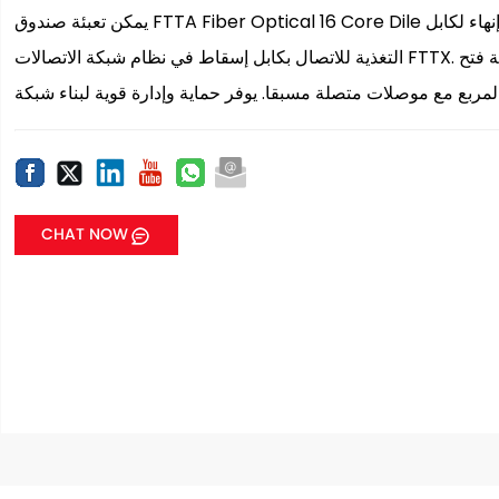
يمكن تعبئة صندوق FTTA Fiber Optical 16 Core Dile مع مقسومات بدون كتلة. يتم استخدام الجهاز كنقطة إنهاء لكابل
التغذية للاتصال بكابل إسقاط في نظام شبكة الاتصالات FTTX. يمكن أن يتم تقسيم الألياف ، والتوزيع في هذا المربع ، لا حاجة فتح
CHAT NOW