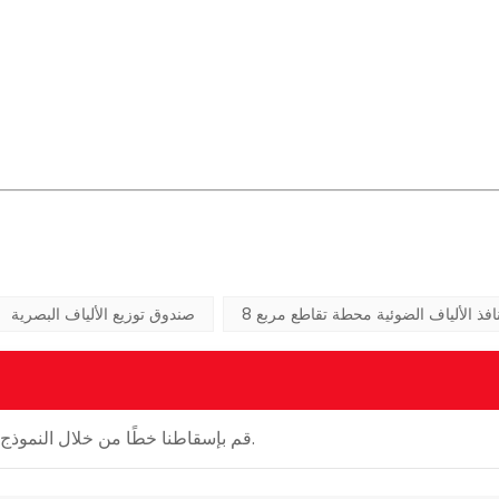
منافذ الألياف الضوئية محطة تقاطع مربع
صندوق توزيع الألياف البصرية
قم بإسقاطنا خطًا من خلال النموذج أدناه ونبذل قصارى جهدنا للرد في غضون يوم عمل واحد.