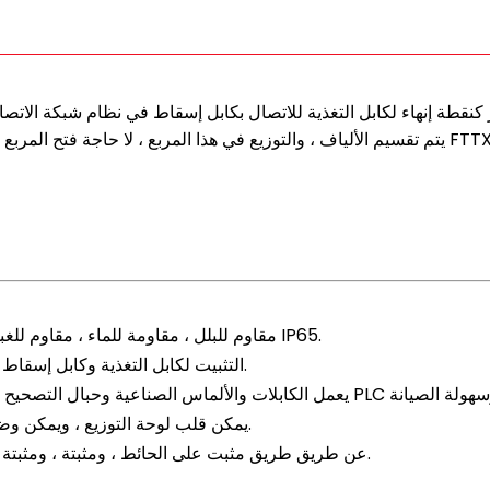
ياف ، والتوزيع في هذا المربع ، لا حاجة فتح المربع مع موصلات متصلة مسبقا. يوفر حماية وإدارة قوية لبناء شبكة FTTX.
المواد: PC+ABS ، مقاوم للبلل ، مقاومة للماء ، مقاوم للغبار ، مضاد للشيخوخة ، مستوى الحماية حتى IP65.
التثبيت لكابل التغذية وكابل إسقاط ، الربط الألياف ، التثبيت ، التخزين ، التوزيع كل شيء في واحد.
يمكن قلب لوحة التوزيع ، ويمكن وضع كابل التغذية بواسطة منفذ التعبير ، وسهل الصيانة والتركيب.
يمكن تثبيت Box عن طريق طريق مثبت على الحائط ، ومثبتة ، ومثبتة جويًا ، ومناسبة للاستخدام الداخلي والخارجي.