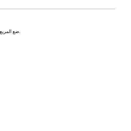
قم بتدريب 3 ثقوب في الجدار بناءً على حجم التثبيت ， ضع الترباس التوسع φ7.5*40 ， ضع المربع لمطابقة الثقوب واستخدام الترباس لتثبيته.