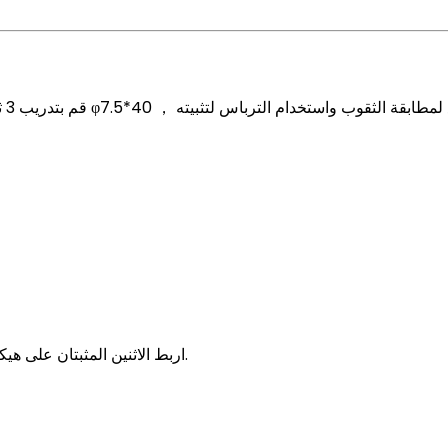
اربط الاثنين المثبتان على هيكل العلوم المعلقة على السلك ، ثم تم تثبيته ، منع سقوط العلبة.