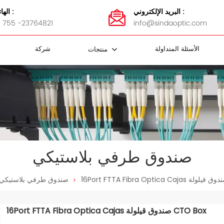
البريد الإلكتروني :
الهاتف :
 755 -23764821
info@sindaoptic.com
الأسئلة المتداولة
شركة
منتجات
مقرنة FBT
 الفاصل
كابل FTTH
ضمادات الفولاذ المقاوم للصدأ
محولات MTP / MPO
كاسيت MTP / MPO
لوحة التصحيح MTP / MPO
MTP / MPO أسلاك التصحيح
لوحة تصحيح الألياف و ODF
صندوق طرفي بلاستيكي
صندوق طرفي بلاستيكي
16Port FTTA Fibra Optica Cajas صندوق قيلولة CTO Box