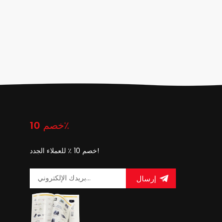
خصم 10٪
خصم 10 ٪ للعملاء الجدد!
إرسال