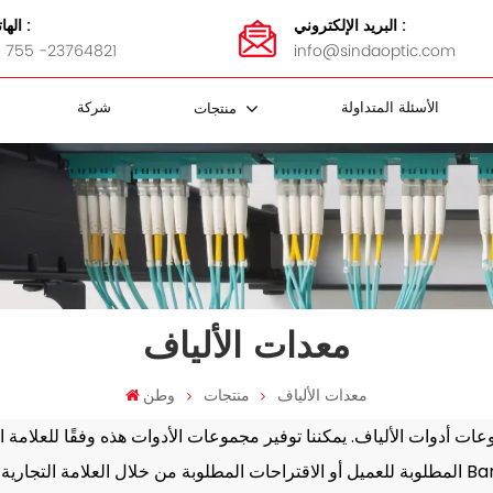
البريد الإلكتروني :
الهاتف :
 755 -23764821
info@sindaoptic.com
الأسئلة المتداولة
شركة
منتجات
مقرنة FBT
 الفاصل
كابل FTTH
ضمادات الفولاذ المقاوم للصدأ
محولات MTP / MPO
كاسيت MTP / MPO
لوحة التصحيح MTP / MPO
MTP / MPO أسلاك التصحيح
لوحة تصحيح الألياف و ODF
معدات الألياف
معدات الألياف
منتجات
وطن
عات أدوات الألياف. يمكننا توفير مجموعات الأدوات هذه وفقًا للعلامة ال
ال العلامة التجارية وفقًا لـ Barget.