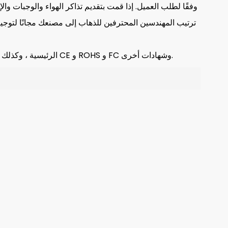
ترتيب المهندسين المحترفين للذهاب إلى مصنعك مجانًا لتوجيه 
لقد حصلنا على ISO9001 و ISO14001 و ISO45001 وثلاث شهادات نظام ISO الرئيسية ، وكذلك CE و ROHS و FC وشهادات أخرى.