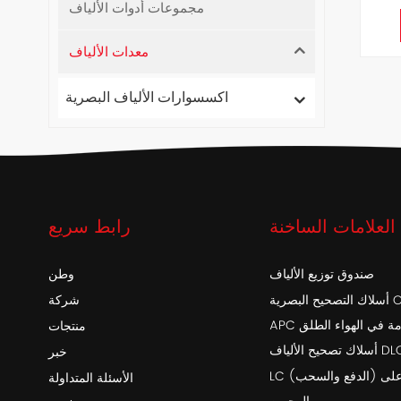
مجموعات أدوات الألياف
معدات الألياف
اكسسوارات الألياف البصرية
العلامات الساخنة
رابط سريع
صندوق توزيع الألياف
وطن
أسلاك التصحيح البصرية OptiTap SC /
شركة
خدمة في الهواء الطلق
منتجات
اف DLC-DLC
خبر
LC (الدفع والسحب) أحادي التمهيد على
الأسئلة المتداولة