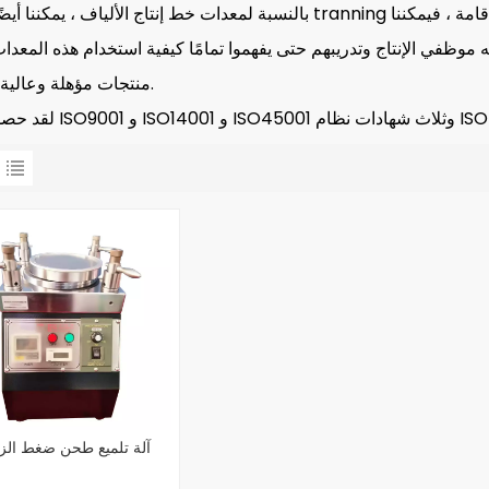
بالنسبة لمعدات خط إنتاج الألياف ، يمكننا أيضًا توفير tranning وفقًا لطلب العميل. إذا قمت بتقديم تذاكر الهواء والوجبات 
موظفي الإنتاج وتدريبهم حتى يفهموا تمامًا كيفية استخدام هذه المعدات 
منتجات مؤهلة وعالية الجودة.
آلة تلميع طحن ضغط الزو