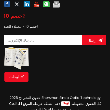
خصم 10٪
خصم 10 ٪ للعملاء الجدد!
إرسال
كتالوجات
حقوق النشر @ 2026 Shenzhen Sinda Optic Technology
Co.,ltd كل الحقوق محفوظة.
دعم الشبكة
خريطة الموقع
|
سياسة الخصوصية
|
Xml
|
المدونة