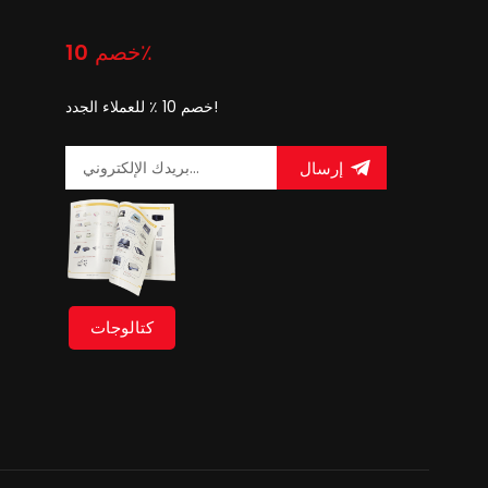
خصم 10٪
خصم 10 ٪ للعملاء الجدد!
إرسال
كتالوجات