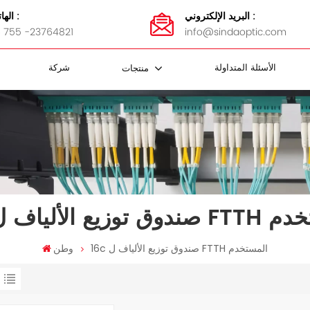
البريد الإلكتروني :
الهاتف :
 755 -23764821
info@sindaoptic.com
الأسئلة المتداولة
شركة
منتجات
مقرنة FBT
 الفاصل
كابل FTTH
ضمادات الفولاذ المقاوم للصدأ
محولات MTP / MPO
كاسيت MTP / MPO
لوحة التصحيح MTP / MPO
MTP / MPO أسلاك التصحيح
لوحة تصحيح الألياف و ODF
ف ل FTTH المستخدم
16c صندوق توزيع الألياف ل FTTH المستخدم
وطن