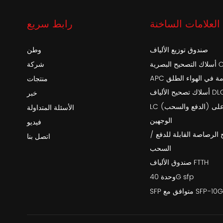
العلامات الساخنة
رابط سريع
صندوق توزيع الألياف
وطن
أسلاك التصحيح البصرية OptiTap SC /
شركة
خدمة في الهواء الطلق
منتجات
اف DLC-DLC
خبر
LC (الدفع والسحب) أحادي التمهيد على
الأسئلة المتداولة
الوجهين
فيديو
 الرصاصة القابلة للدفع /
اتصل بنا
السحب
صندوق الألياف FTTH
وحدة 40G sfp