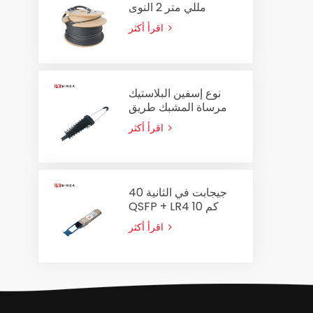
مللي متر 2 النوى
الكابلات البصرية الجمعية
اقرأ أكثر
في الهواء الطلق الألياف
البصرية التصحيح الحبل
نوع إسفين البلاستيك
مرساة المشبك طريق
مسدود المشبك
اقرأ أكثر
PA2000 لكابل ADSS
8-14mm
40 جيجابت في الثانية
QSFP + LR4 10 كم
جهاز الإرسال والاستقبال
اقرأ أكثر
البصري