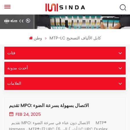
MTP-LC كابل الألياف التصحيح
وطن
فئات
أحدث مدونة
العلامات
تقديم MPO: الاتصال بسهولة بسرعة الضوء
FEB 24, 2025
تقديم MPO: الاتصال دون عناء في سرعة الضوء MTP®
Harness ، MTP®-12 UPC (أنثى) إلى 6 LC UPC Duplex