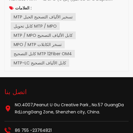
Uniboot ، 12 ألياف ، multimode (OM4) ، في العالم السريع
العلامات :
الذي نعيش فيه ، يكون الاتصال أمرًا بالغ الأهمية. سواء أكان مشاركة
MTP تسخير الألياف التصحيح الحبل
البيانات أو دفق مقاطع الفيديو أو إجرا...
كابل تحويل MTP / MPO
MTP / MPO كابل الألياف التصحيح
MPO / MTP تسخر الكابلات
كابل التصحيح MTP 12Fiber OM4
MTP-LC كابل الألياف التصحيح
اتصل بنا
NO.4007,Peanut U Gu Creative Park , No.57 GuangDa
Rd,LongGang Zone, Shenzhen city, China.
86 755 -23764821