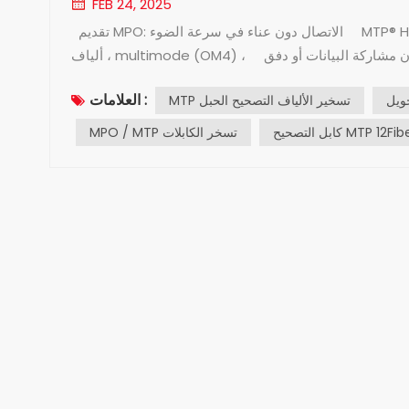
FEB 24, 2025
تقديم MPO: الاتصال دون عناء في سرعة الضوء MTP® Harness ، MTP®-12 UPC (أنثى) إلى 6 LC UPC Duplex Uniboot ، 12
ألياف ، multimode (OM4) ، في العالم السريع الذي نعيش فيه ، يكون الاتصال أمرًا بالغ الأهمية. سواء أكان مشاركة البيانات أو دفق
مقاطع الفيديو أو إجرا...
العلامات :
MTP تسخير الألياف التصحيح الحبل
 MTP 12Fiber OM4
MPO / MTP تسخر الكابلات