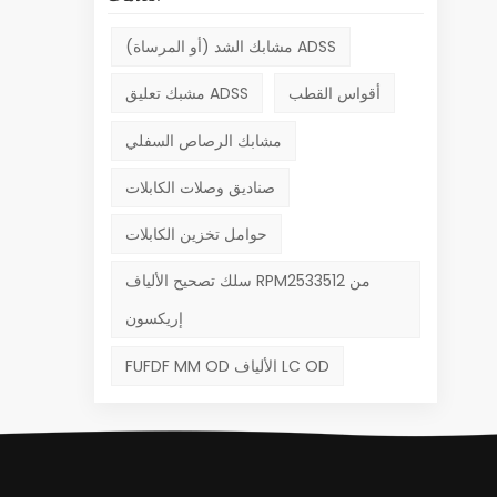
مشابك الشد (أو المرساة) ADSS
أقواس القطب
مشبك تعليق ADSS
مشابك الرصاص السفلي
صناديق وصلات الكابلات
حوامل تخزين الكابلات
سلك تصحيح الألياف RPM2533512 من
إريكسون
FUFDF MM OD الألياف LC OD