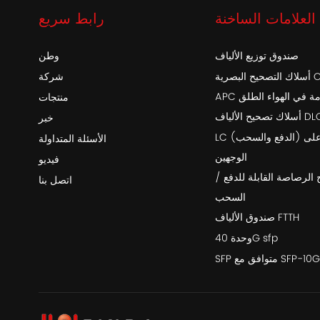
العلامات الساخنة
رابط سريع
صندوق توزيع الألياف
وطن
أسلاك التصحيح البصرية OptiTap SC /
شركة
خدمة في الهواء الطلق
منتجات
اف DLC-DLC
خبر
LC (الدفع والسحب) أحادي التمهيد على
الأسئلة المتداولة
الوجهين
فيديو
 الرصاصة القابلة للدفع /
اتصل بنا
السحب
صندوق الألياف FTTH
وحدة 40G sfp