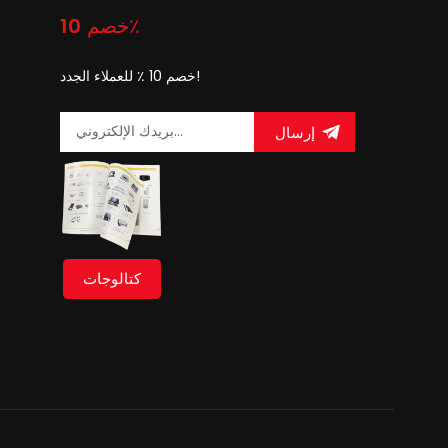
خصم 10٪
خصم 10 ٪ للعملاء الجدد!
إرسال
كتالوجات