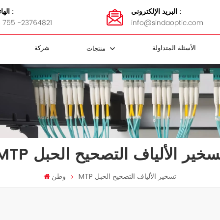
البريد الإلكتروني :
الهاتف :
 755 -23764821
info@sindaoptic.com
الأسئلة المتداولة
شركة
منتجات
مقرنة FBT
 الفاصل
كابل FTTH
ضمادات الفولاذ المقاوم للصدأ
محولات MTP / MPO
كاسيت MTP / MPO
لوحة التصحيح MTP / MPO
MTP / MPO أسلاك التصحيح
لوحة تصحيح الألياف و ODF
MT تسخير الألياف التصحيح الحبل
MTP تسخير الألياف التصحيح الحبل
وطن