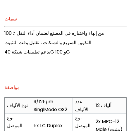
سمات
100 ٪ من إنهاء واختباره في المصنع لضمان أداء النقل
التكوين السريع والشبكات ، تقليل وقت التثبيت
يدعم تطبيقات شبكة 40G و 100G
مواصفة
عدد
9/125µm
12 ألياف
نوع الألياف
الألياف
SinglMode OS2
نوع
نوع
2x MPO-12
الموصل
6x LC Duplex
الموصل
Male (مثبت)