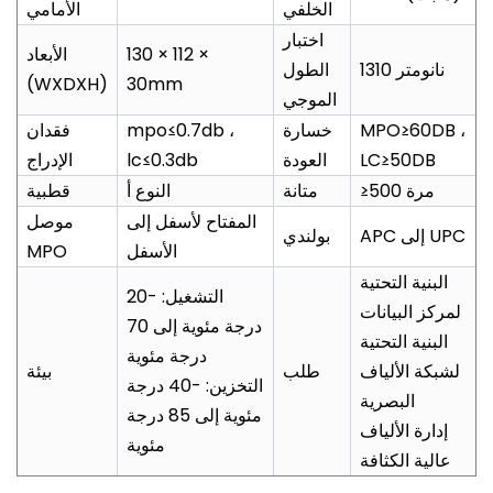
الخلفي
الأمامي
اختبار
130 × 112 ×
الأبعاد
1310 نانومتر
الطول
(WXDXH)
30mm
الموجي
MPO≥60DB ،
خسارة
mpo≤0.7db ،
فقدان
LC≥50DB
العودة
lc≤0.3db
الإدراج
≥500 مرة
متانة
النوع أ
قطبية
المفتاح لأسفل إلى
موصل
APC إلى UPC
بولندي
الأسفل
MPO
البنية التحتية
التشغيل: -20
لمركز البيانات
درجة مئوية إلى 70
البنية التحتية
درجة مئوية
لشبكة الألياف
طلب
بيئة
التخزين: -40 درجة
البصرية
مئوية إلى 85 درجة
إدارة الألياف
مئوية
عالية الكثافة