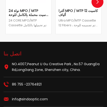
ألترا MPO / MTP كاسيت 12
24 نواة MPO / MTP
ألياف
كاسيت محملة بالكامل للوحة
تصحيح الألياف البصرية
24 CORE MPO/MTP
Ultra MPO/MTP Cassette
12 Fibers ، تم تصميمه للوحة
Cassette تم تحميلها بالكامل
التصحيح عالية الكثافة من ألياف
للوحة تصحيح الألياف البصرية ،
1U 144 ، يمكنك تركيب الكاسيت
يمكن تثبيت 24 Core
في حاويات الرف ، ويمكن أن
MPO/MTP Fiber Frame
ينمو هذا التصميم القابل
Module Module Module
للتطوير مع نظام الشبكة.
Module في 1U إلى 4U 19 ′
اتصل بنا
هيكل متعدد الفتحات. وهي
متوفرة في الكبلات متعددة
الأوضاع والوضع الواحد.
NO.4007,Peanut U Gu Creative Park , No.57 GuangDa
Rd,LongGang Zone, Shenzhen city, China.
86 755 -23764821
info@sindaoptic.com