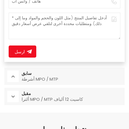
ارسل
سابق
أشرطة MPO / MTP
مقبل
ألترا MPO / MTP كاسيت 12 ألياف