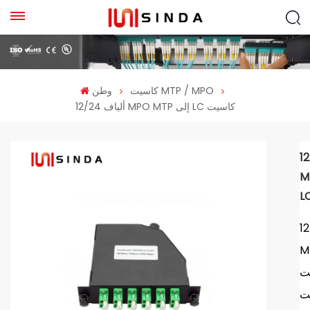
كاسيت MTP / MPO
وطن
12/24 ألياف MPO MTP إلى LC كاسيت
ياف
لى
ياف
لى
 يتم
يت