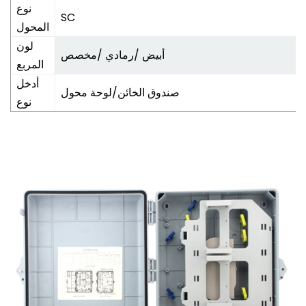
نوع
SC
المحول
لون
أبيض /رمادي /مخصص
المربع
أدخل
صندوق الخائن/لوحة محول
نوع