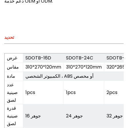
دعم خدمة OEM أو ODM.
تحديد
SDOTB-3
SDOTB-24C
SDOTB-16D
غرض
320*265
310*270*120mm
310*270*120mm
مقاس
الكمبيوتر الشخصي ، ABS أو مخصص
مادة
عدد
2pcs
1pcs
1pcs
صينية
لصق
قدرة
32 جوهر
24 جوهر
16 جوهر
صينية
لصق