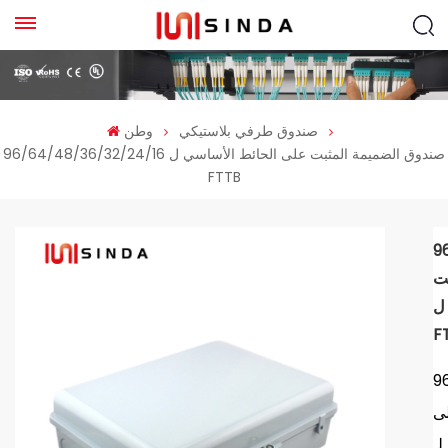
صندوق طرفي بلاستيكي
وطن
96/64/48/36/32/24/16 صندوق الضميمة المثبت على الحائط الأساسي ل
FTTB
9
ت
ل
F
9
لى
F ،