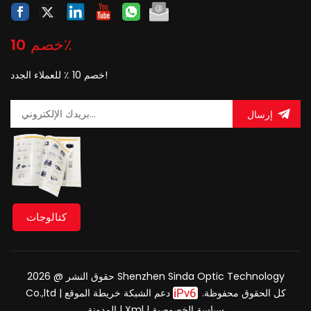
خصم 10٪
خصم 10 ٪ للعملاء الجدد!
إرسال
كتالوجات
حقوق النشر @ 2026 Shenzhen Sinda Optic Technology
Co.,ltd كل الحقوق محفوظة.
دعم الشبكة
خريطة الموقع
|
سياسة الخصوصية
|
Xml
|
المدونة