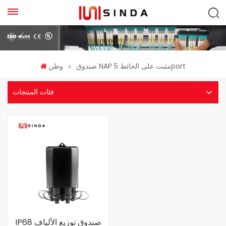
صندوق NAP مثبت على الحائط 5port
وطن
فئات المنتجات
IP68 صندوق توزيع الألياف