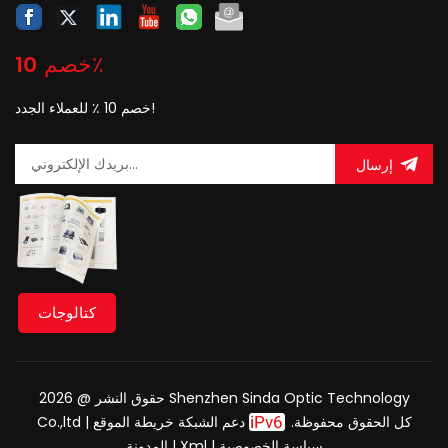
خصم 10٪
خصم 10 ٪ للعملاء الجدد!
إرسال
كتالوجات
حقوق النشر @ 2026 Shenzhen Sinda Optic Technology
Co.,ltd كل الحقوق محفوظة.
دعم الشبكة
خريطة الموقع
|
سياسة الخصوصية
|
Xml
|
المدونة