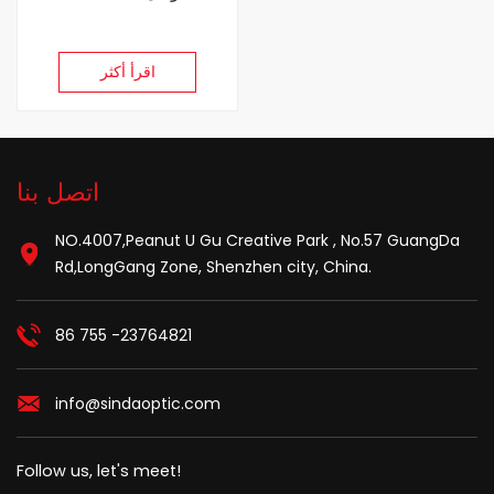
اقرأ أكثر
اتصل بنا
NO.4007,Peanut U Gu Creative Park , No.57 GuangDa
Rd,LongGang Zone, Shenzhen city, China.
86 755 -23764821
info@sindaoptic.com
Follow us, let's meet!