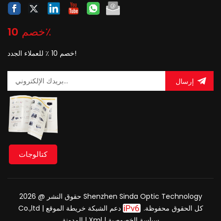
خصم 10٪
خصم 10 ٪ للعملاء الجدد!
إرسال
كتالوجات
حقوق النشر @ 2026 Shenzhen Sinda Optic Technology
Co.,ltd كل الحقوق محفوظة.
دعم الشبكة
خريطة الموقع
|
سياسة الخصوصية
|
Xml
|
المدونة