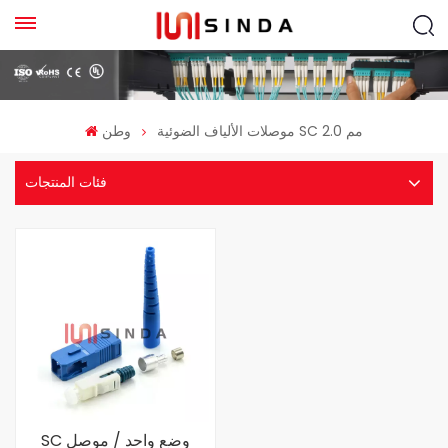
موصلات الألياف الضوئية SC 2.0 مم
وطن
فئات المنتجات
SC وضع واحد / موصل