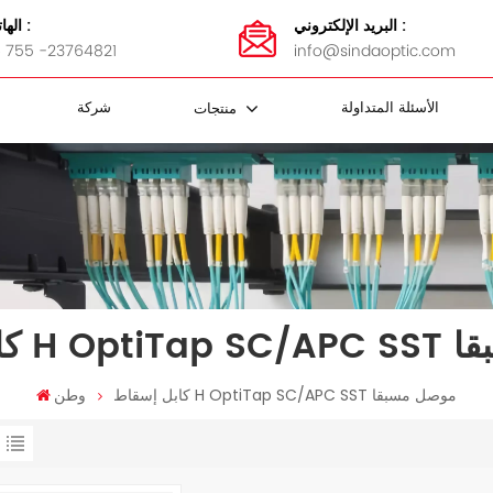
البريد الإلكتروني :
الهاتف :
 755 -23764821
info@sindaoptic.com
الأسئلة المتداولة
شركة
منتجات
مقرنة FBT
 الفاصل
كابل FTTH
ضمادات الفولاذ المقاوم للصدأ
محولات MTP / MPO
كاسيت MTP / MPO
لوحة التصحيح MTP / MPO
MTP / MPO أسلاك التصحيح
لوحة تصحيح الألياف و ODF
صل مسبقا
كابل إسقاط H OptiTap SC/APC SST موصل مسبقا
وطن