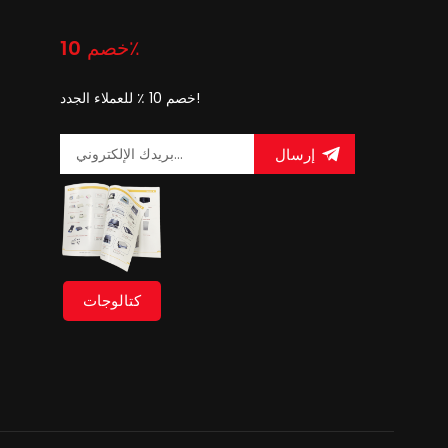
خصم 10٪
خصم 10 ٪ للعملاء الجدد!
إرسال
كتالوجات