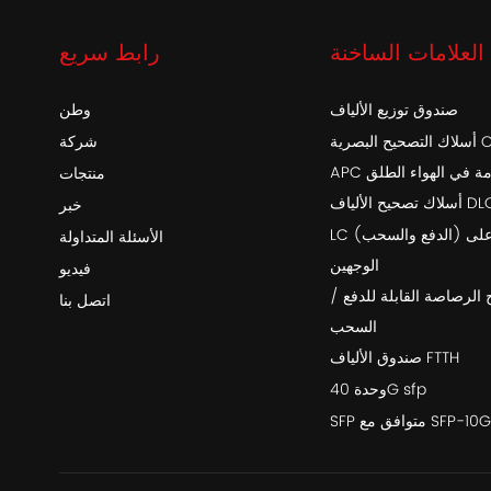
العلامات الساخنة
رابط سريع
صندوق توزيع الألياف
وطن
أسلاك التصحيح البصرية OptiTap SC /
شركة
خدمة في الهواء الطلق
منتجات
اف DLC-DLC
خبر
LC (الدفع والسحب) أحادي التمهيد على
الأسئلة المتداولة
الوجهين
فيديو
 الرصاصة القابلة للدفع /
اتصل بنا
السحب
صندوق الألياف FTTH
وحدة 40G sfp