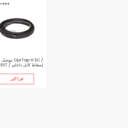
موصل مسبقا  SC
APC SST إسقاط
خارجي يستخدم
اقرأ أكثر