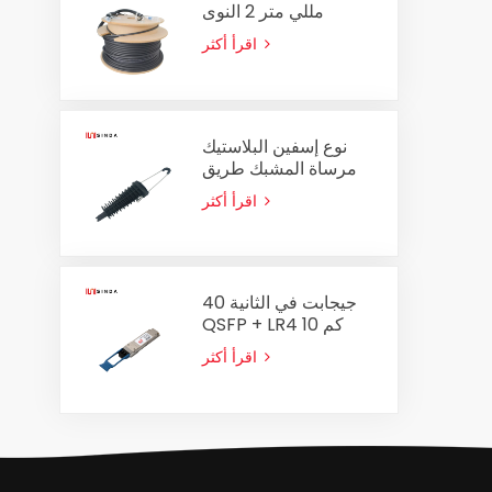
مللي متر 2 النوى
الكابلات البصرية الجمعية
اقرأ أكثر
في الهواء الطلق الألياف
البصرية التصحيح الحبل
نوع إسفين البلاستيك
مرساة المشبك طريق
مسدود المشبك
اقرأ أكثر
PA2000 لكابل ADSS
8-14mm
40 جيجابت في الثانية
QSFP + LR4 10 كم
جهاز الإرسال والاستقبال
اقرأ أكثر
البصري