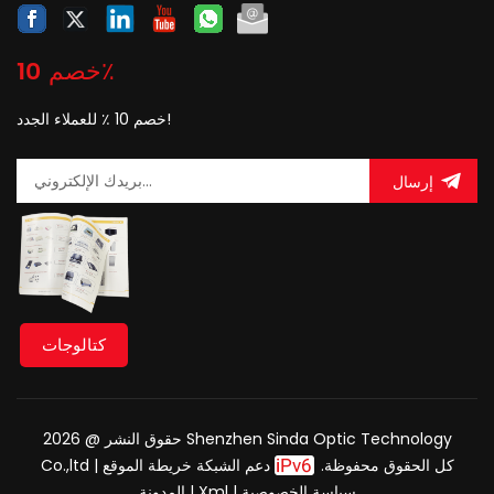
خصم 10٪
خصم 10 ٪ للعملاء الجدد!
إرسال
كتالوجات
حقوق النشر @ 2026 Shenzhen Sinda Optic Technology
Co.,ltd كل الحقوق محفوظة.
دعم الشبكة
خريطة الموقع
|
سياسة الخصوصية
|
Xml
|
المدونة