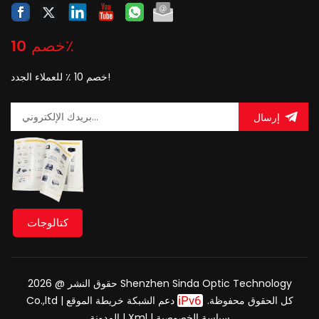
خصم 10٪
خصم 10 ٪ للعملاء الجدد!
إرسال
كتالوجات
حقوق النشر @ 2026 Shenzhen Sinda Optic Technology
Co.,ltd كل الحقوق محفوظة.
دعم الشبكة
خريطة الموقع
|
سياسة الخصوصية
|
Xml
|
المدونة