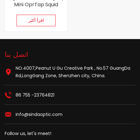
Mini OprTap Squid
(FST)
اقرأ أكثر
اتصل بنا
NO.4007,Peanut U Gu Creative Park , No.57 GuangDa
Rd,LongGang Zone, Shenzhen city, China.
86 755 -23764821
info@sindaoptic.com
Follow us, let's meet!