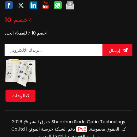
خصم 10٪
خصم 10 ٪ للعملاء الجدد!
إرسال
كتالوجات
حقوق النشر @ 2026 Shenzhen Sinda Optic Technology
Co.,ltd كل الحقوق محفوظة.
دعم الشبكة
خريطة الموقع
|
سياسة الخصوصية
|
Xml
|
المدونة