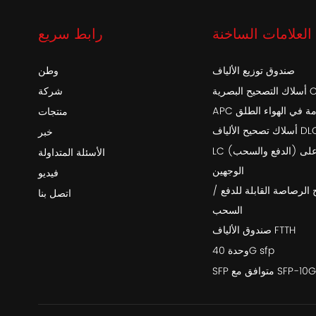
العلامات الساخنة
رابط سريع
صندوق توزيع الألياف
وطن
أسلاك التصحيح البصرية OptiTap SC /
شركة
خدمة في الهواء الطلق
منتجات
اف DLC-DLC
خبر
LC (الدفع والسحب) أحادي التمهيد على
الأسئلة المتداولة
الوجهين
فيديو
 الرصاصة القابلة للدفع /
اتصل بنا
السحب
صندوق الألياف FTTH
وحدة 40G sfp