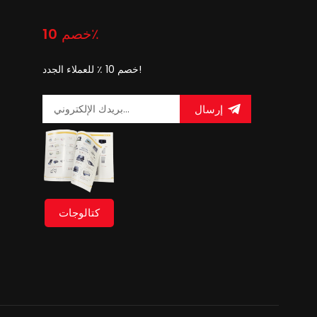
خصم 10٪
خصم 10 ٪ للعملاء الجدد!
إرسال
كتالوجات