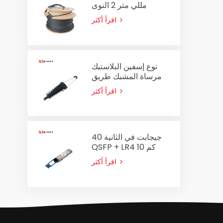
مللي متر 2 النوى
الكابلات البصرية الجمعية
اقرأ أكثر
في الهواء الطلق الألياف
البصرية التصحيح الحبل
نوع إسفين البلاستيك
مرساة المشبك طريق
مسدود المشبك
اقرأ أكثر
PA2000 لكابل ADSS
8-14mm
40 جيجابت في الثانية
QSFP + LR4 10 كم
جهاز الإرسال والاستقبال
اقرأ أكثر
البصري