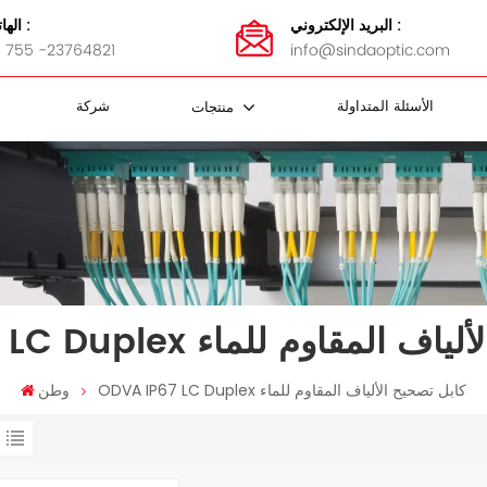
البريد الإلكتروني :
الهاتف :
 755 -23764821
info@sindaoptic.com
الأسئلة المتداولة
شركة
منتجات
مقرنة FBT
 الفاصل
كابل FTTH
ضمادات الفولاذ المقاوم للصدأ
محولات MTP / MPO
كاسيت MTP / MPO
لوحة التصحيح MTP / MPO
MTP / MPO أسلاك التصحيح
لوحة تصحيح الألياف و ODF
ابل تصحيح الألياف المقاوم للماء
ODVA IP67 LC Duplex كابل تصحيح الألياف المقاوم للماء
وطن