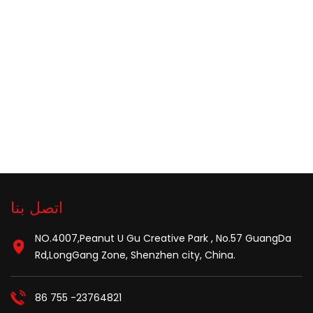
اتصل بنا
NO.4007,Peanut U Gu Creative Park , No.57 GuangDa
Rd,LongGang Zone, Shenzhen city, China.
86 755 -23764821