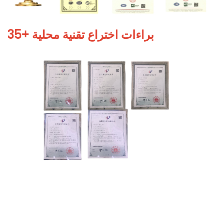
35+ براءات اختراع تقنية محلية