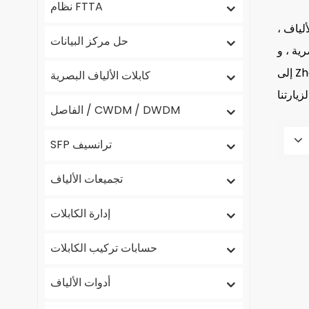
نظام FTTA
رية للألياف ،
حل مركز البيانات
ليًا انتقل مصنعنا
إلى Zhongshan. لتسهيل استلام العملاء ، احتفظنا بمكتب فرعي في Shenzhen ، على بعد حوالي 20 دقيقة بالسيارة من هونغ كونغ ،
كابلات الألياف البصرية
الفاصل / CWDM / DWDM
SFP ترانسيف
تجميعات الألياف
إدارة الكابلات
حسابات تركيب الكابلات
أدوات الألياف