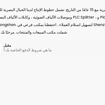
نحن الشركة المصنعة المحترفة لمنتجات الألياف البصرية مع 15 عامًا من التاريخ. تشمل خطوط الإنتاج لدينا الحبال البص
وموصلات الألياف الضوئية ، وكابلات الألياف البصرية ، و PLC Splitter ، و Plastic Box ، و Metal Box ، وما إلى ذلك .... حا
شملت مكتب المبيعات والمنتجات. مرحبًا بك لزيارتنا.
مقبل
ما هي شروط الدفع الخاصة بك؟