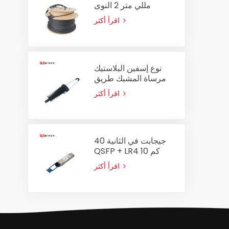
مللي متر 2 النوى
الكابلات البصرية الجمعية
اقرأ أكثر
في الهواء الطلق الألياف
البصرية التصحيح الحبل
نوع إسفين البلاستيك
مرساة المشبك طريق
مسدود المشبك
اقرأ أكثر
PA2000 لكابل ADSS
8-14mm
40 جيجابت في الثانية
QSFP + LR4 10 كم
جهاز الإرسال والاستقبال
اقرأ أكثر
البصري