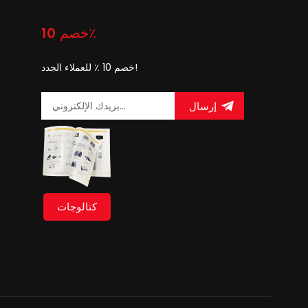
خصم 10٪
خصم 10 ٪ للعملاء الجدد!
إرسال
كتالوجات