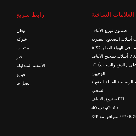
العلامات الساخنة
رابط سريع
صندوق توزيع الألياف
وطن
أسلاك التصحيح البصرية OptiTap SC /
شركة
خدمة في الهواء الطلق
منتجات
اف DLC-DLC
خبر
LC (الدفع والسحب) أحادي التمهيد على
الأسئلة المتداولة
الوجهين
فيديو
 الرصاصة القابلة للدفع /
اتصل بنا
السحب
صندوق الألياف FTTH
وحدة 40G sfp