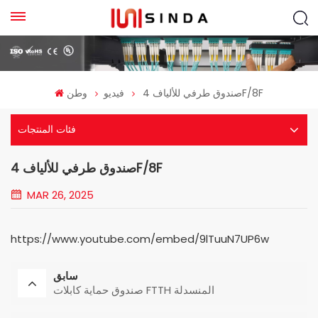
صندوق طرفي للألياف 4F/8F
فيديو
وطن
فئات المنتجات
صندوق طرفي للألياف 4F/8F
MAR 26, 2025
https://www.youtube.com/embed/9lTuuN7UP6w
سابق
صندوق حماية كابلات FTTH المنسدلة