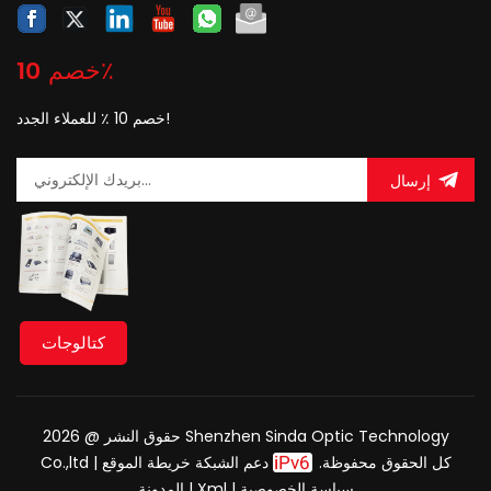
خصم 10٪
خصم 10 ٪ للعملاء الجدد!
إرسال
كتالوجات
حقوق النشر @ 2026 Shenzhen Sinda Optic Technology
Co.,ltd كل الحقوق محفوظة.
دعم الشبكة
خريطة الموقع
|
سياسة الخصوصية
|
Xml
|
المدونة