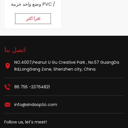
وضع واحد حزمة PVC /
LSZH / OFNR 0.9 مم 1.5
متر ضفيرة الألياف البصرية
اقرأ أكثر
اتصل بنا
NO.4007,Peanut U Gu Creative Park , No.57 GuangDa
Rd,LongGang Zone, Shenzhen city, China.
86 755 -23764821
info@sindaoptic.com
Follow us, let's meet!